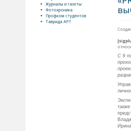
«P
Журналы и газеты
вы
Фотохроника
Профком студентов
Таврида АРТ
Создан
[sigp
относи
С 9 п
прохо
проек
разра
Управ
лично
Экспе
также
предс
Влад
Ирина