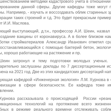
шенствованием методики кадастрового учета в отношении
ированием данной сферы. Другие кафедры тоже могут п
ны. Например, - изучать и воссоздавать облик старинных
врации таких строений и т.д. Это будет прекрасным приме
ет И.И. Маслова.
ющий выступающий, д.т.н., профессор А.И. Шеин, назв
создание вакцины от коронавируса. А в более близком на
ботки стройматериалов Александр Иванович отметил сра
осстанавливающийся с помощью бактерий бетон, экологич
ы, хорошо работающие на растяжение и пр.
 Шеин затронул и тему подготовки молодых ученых.
арительно заслушаны доклады по 7 диссертационным ис
чена на 2021 год. Две из этих кандидатских диссертаций 
ующая кафедрой «Инженерная экология» Л.М. Хурнова в с
овизации в сфере безопасности. Ее кафедра тоже и
влении.
Хурнова рассказывала о происходящей России «реани
мационных технологий на протяжение всего жизненно
бных в режиме реального времени отслеживать соблю