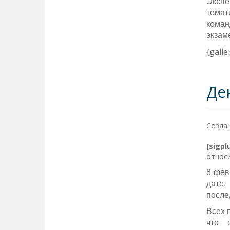
Экспе
темат
коман
экзам
{gall
Де
Создан
[sigp
относи
8 фев
дате,
после
Всех 
что 