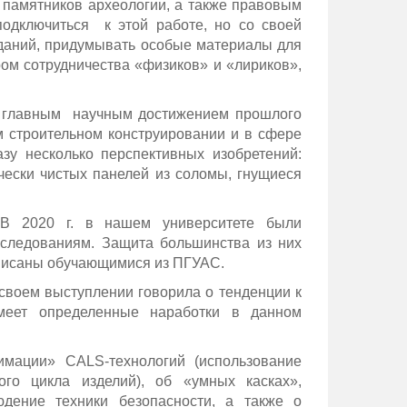
 памятников археологии, а также правовым
одключиться к этой работе, но со своей
 зданий, придумывать особые материалы для
ром сотрудничества «физиков» и «лириков»,
ал главным научным достижением прошлого
м строительном конструировании и в сфере
зу несколько перспективных изобретений:
ески чистых панелей из соломы, гнущиеся
 В 2020 г. в нашем университете были
следованиям. Защита большинства из них
написаны обучающимися из ПГУАС.
воем выступлении говорила о тенденции к
меет определенные наработки в данном
мации» CALS-технологий (использование
го цикла изделий), об «умных касках»,
дение техники безопасности, а также о