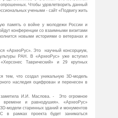
% опрошенных. Чтобы удовлетворить данный
ссиональных учеными - сайт «Подвигу жить
кую память о войне у молодежи России и
ойдут конференции со взаимными визитами
ополнится новыми историями о ветеранах и
лся «АрхеоРус». Это научный консорциум,
культуры РАН. В «АрхеоРус» уже вступил
к «Херсонес Таврический» и 29 крупных
ся тем, что создал уникальную 3D-модель
урного наследия оцифрован и перенесен в
 заметила И.И. Маслова. - Это огромное
м времени и равнодушия». «АрхеоРус»
 3D-модели старинных зданий и монументов
С в рамках проекта будет заниматься