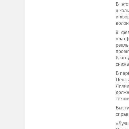
В это
школь
инфор
волон
9 фев
платф
реаль
проек
благо
снижа
В пер
Пензы
Лилии
должн
техни
Высту
справ
«Лучш