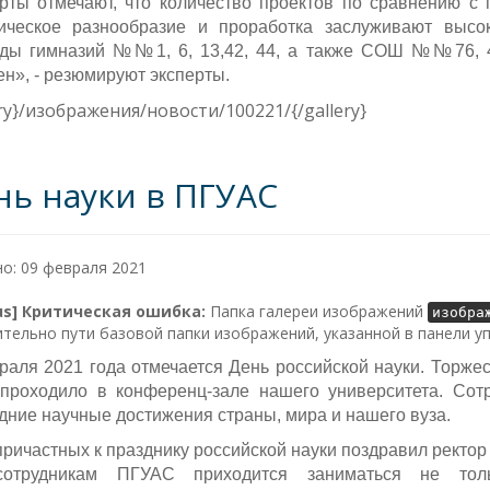
рты отмечают, что количество проектов по сравнению с
ическое разнообразие и проработка заслуживают высок
ды гимназий №№1, 6, 13,42, 44, а также СОШ №№76, 47
ен», - резюмируют эксперты.
ery}/изображения/новости/100221/{/gallery}
нь науки в ПГУАС
о: 09 февраля 2021
lus] Критическая ошибка:
Папка галереи изображений
изобра
тельно пути базовой папки изображений, указанной в панели у
раля 2021 года отмечается День российской науки. Торже
 проходило в конференц-зале нашего университета. Со
дние научные достижения страны, мира и нашего вуза.
причастных к празднику российской науки поздравил ректор
сотрудникам ПГУАС приходится заниматься не тол