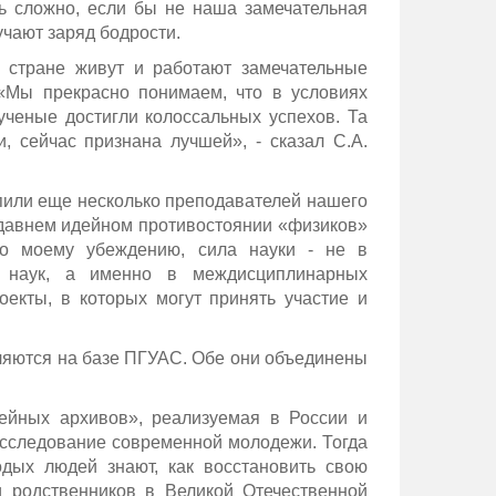
ь сложно, если бы не наша замечательная
чают заряд бодрости.
й стране живут и работают замечательные
«Мы прекрасно понимаем, что в условиях
ученые достигли колоссальных успехов. Та
, сейчас признана лучшей», - сказал С.А.
упили еще несколько преподавателей нашего
о давнем идейном противостоянии «физиков»
По моему убеждению, сила науки - не в
х наук, а именно в междисциплинарных
екты, в которых могут принять участие и
вляются на базе ПГУАС. Обе они объединены
ейных архивов», реализуемая в России и
сследование современной молодежи. Тогда
дых людей знают, как восстановить свою
и родственников в Великой Отечественной