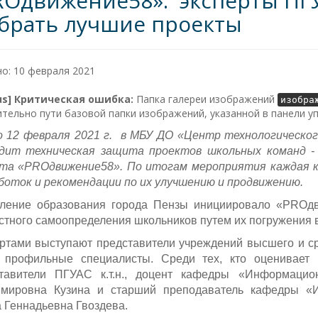
ROдвижение58»: эксперты ПГ
брать лучшие проекты
о: 10 февраля 2021
lus] Критическая ошибка:
Папка галереи изображений
изобра
тельно пути базовой папки изображений, указанной в панели у
о 12 февраля 2021 г. в МБУ ДО «Центр технологического 
дит техническая защита проектов школьных команд - 
та «
PRO
движение58». По итогам мероприятия каждая к
боток и рекомендации по их улучшению и продвижению.
ление образования города Пензы инициировало «PROдв
стного самоопределения школьников путем их погружения 
ртами выступают представители учреждений высшего и ср
 профильные специалисты. Среди тех, кто оценивает
тавители ПГУАС к.т.н., доцент кафедры «Информацио
имировна Кузина и
старший преподаватель кафедры «
 Геннадьевна Гвоздева.