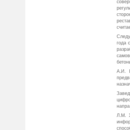
совер
регул
сторо
реста
счита
Следу
года 
разра
самов
бетон
А.И.
предв
назна
Завед
цифр
напра
Л.М. 
инфор
спосо