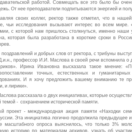
давательской работой. Совмещать все это было бы очен
ежь. От нее преподаватели подпитываются энергией и полу
авляя своих коллег, ректор также отметил, что в наше
е, чьи исследования вызывают интерес во всем мире. 
мии, с которой нам пришлось столкнуться, именно наши 
на, которая была разработана в короткие сроки в России
рев.
 поздравлений и добрых слов от ректора, с трибуны выст
 Д.и.н., профессор И.И. Маслова в своей речи вспомнила 
риков». Ирина Ивановна высказала такое мнение: «
вопоставлении точных, естественных и гуманитарны
дованиях. И я хочу предложить вашему вниманию те про
и, и лирики».
Маслова рассказала о двух инициативах, которые осущест
 темой - сохранением исторической памяти.
й проект - международная акция памяти «Находки сем
уссии. Эта инициатива логично продолжила предыдущее и
е масштабного опроса выяснилось, что только 3% моло
ную историю по материалам архивов, узнать об участи