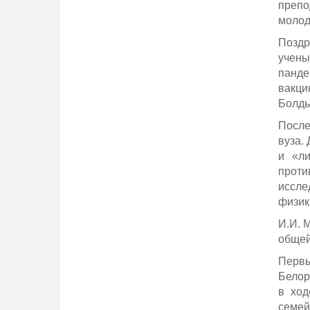
препо
молод
Поздр
учены
панде
вакци
Болды
После
вуза.
и «ли
проти
иссле
физик
И.И. 
общей
Первы
Белор
в ход
семей