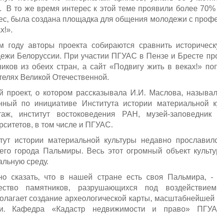
. В то же время интерес к этой теме проявили более 70
ес, была создана площадка для общения молодежи с профе
х!».
м году авторы проекта собираются сравнить историчес
ежи Белоруссии. При участии ПГУАС в Пензе и Бресте пр
ников из обеих стран, а сайт «Подвигу жить в веках!» п
телях Великой Отечественной.
й проект, о котором рассказывала И.И. Маслова, называ
нный по инициативе Института истории материальной 
аж, институт востоковедения РАН, музей-заповедни
рситетов, в том числе и ПГУАС.
тут истории материальной культуры недавно прославил
его города Пальмиры. Весь этот огромный объект культ
альную среду.
о сказать, что в нашей стране есть своя Пальмира, -
чество памятников, разрушающихся под воздействие
олагает создание археологической карты, масштабнейшей
ии. Кафедра «Кадастр недвижимости и право» ПГУА