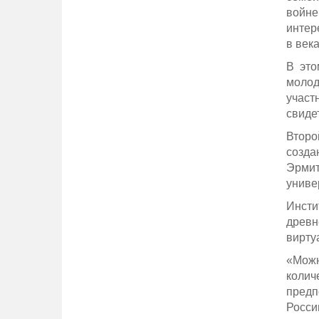
войне
интер
в века
В это
молод
участ
свиде
Второ
созда
Эрмит
униве
Инсти
древн
вирту
«Можн
коли
предп
Росс