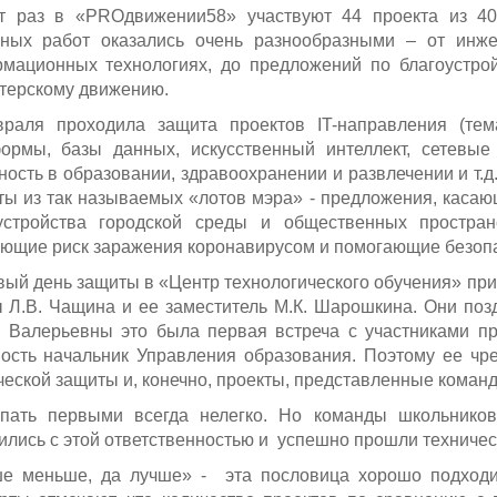
т раз в «PROдвижении58» участвуют 44 проекта из 40
ных работ оказались очень разнообразными – от инже
мационных технологиях, до предложений по благоустрой
терскому движению.
раля проходила защита проектов IT-направления (т
ормы, базы данных, искусственный интеллект, сетевые
ность в образовании, здравоохранении и развлечении и т.д.
ты из так называемых «лотов мэра» - предложения, касаю
устройства городской среды и общественных простран
ющие риск заражения коронавирусом и помогающие безопа
вый день защиты в «Центр технологического обучения» при
 Л.В. Чащина и ее заместитель М.К. Шарошкина. Они поз
 Валерьевны это была первая встреча с участниками про
ость начальник Управления образования. Поэтому ее чр
ческой защиты и, конечно, проекты, представленные коман
пать первыми всегда нелегко. Но команды школьнико
ились с этой ответственностью и успешно прошли техничес
е меньше, да лучше» - эта пословица хорошо подходил