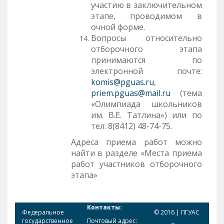
участию в заключительном
этапе, проводимом в
очной форме.
Вопросы относительно
отборочного этапа
принимаются по
электронной почте:
komis@pguas.ru
,
priem.pguas@mail.ru
(тема
«Олимпиада школьников
им. В.Е. Татлина») или по
тел. 8(8412) 48-74-75.
Адреса приема работ можно
найти в разделе «Места приема
работ участников отборочного
этапа»
Контакты:
Федеральное
© 2016 | ПГУАС
государственное
Почтовый адрес: