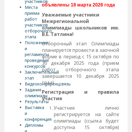
участников
объявлены 18 марта 2026 года
Места
приема
Уважаемые участники
работ
Межрегиональной
участников
олимпиады школьников им.
отборочного
В.Е. Татлина!
этапа
Положения
Отборочный этап Олимпиады
и
планируется провести в заочной
регламенты
форме в период с 15 октября по
проведения
30 декабря 2025 года (прием
конкурсов
работ отборочного этапа
Заключительный
завершается 10 декабря 2025
этап
года).
Видеоконференцсвязь
Задания
Регистрация и правила
олимпиады
участия
Результаты
Выставка
Участник лично
и
регистрируется на сайте
конференция
олимпиады (ссылка будет
Дипломы
доступна 15 октября)
и