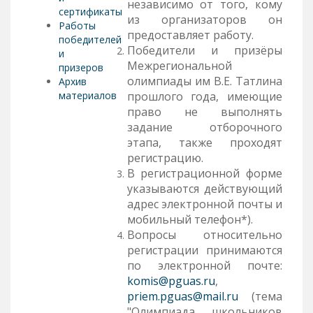
независимо от того, кому
сертификаты
из организаторов он
Работы
предоставляет работу.
победителей
Победители и призёры
и
Межрегиональной
призеров
олимпиады им В.Е. Татлина
Архив
материалов
прошлого года, имеющие
право не выполнять
задание отборочного
этапа, также проходят
регистрацию.
В регистрационной форме
указываются действующий
адрес электронной почты и
мобильный телефон*).
Вопросы относительно
регистрации принимаются
по электронной почте:
komis@pguas.ru
,
priem.pguas@mail.ru
(тема
"Олимпиада школьников