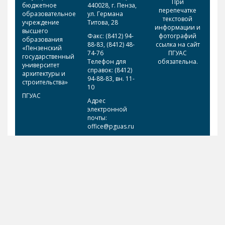
При
бюджетное
440028, г. Пенза,
перепечатке
образовательное
ул. Германа
текстовой
учреждение
Титова, 28
информации и
высшего
Факс: (8412) 94-
фотографий
образования
88-83, (8412) 48-
ссылка на сайт
«Пензенский
74-76
ПГУАС
государственный
Телефон для
обязательна.
университет
справок: (8412)
архитектуры и
94-88-83, вн. 11-
строительства»
10
ПГУАС
Адрес
электронной
почты:
office@pguas.ru