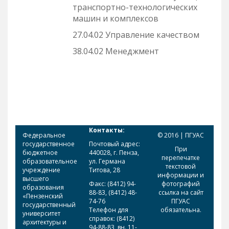
транспортно-технологических
машин и комплексов
27.04.02 Управление качеством
38.04.02 Менеджмент
Контакты:
Федеральное
© 2016 | ПГУАС
государственное
Почтовый адрес:
При
бюджетное
440028, г. Пенза,
перепечатке
образовательное
ул. Германа
текстовой
учреждение
Титова, 28
информации и
высшего
Факс: (8412) 94-
фотографий
образования
88-83, (8412) 48-
ссылка на сайт
«Пензенский
74-76
ПГУАС
государственный
Телефон для
обязательна.
университет
справок: (8412)
архитектуры и
94-88-83, вн. 11-