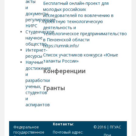
акты
Бесплатный онлайн-проект для
и
молодых российских
документы,
исследователей по вовлечению в
регулирующие
проектную технологическую
НИРС
деятельность и
Студенческое
технологическое предпринимательство
научное
в Пензенской области
общество
https://umnik.info/
Интернет-
Список участников конкурса «Юные
ресурсы
таланты России»
Научные
достижения
Конференции
и
разработки
ученых,
Гранты
студентов
и
аспирантов
Контакты:
Федеральное
© 2016 | ПГУАС
государственное
Почтовый адрес:
При