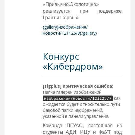
«Привычно.Экологично»
реализуется при поддержке
Гранты Первых.
{gallery}изображения/
новости/121125/8{/gallery}
Конкурс
«Кибердром»
[sigplus] Критическая ошибка:
Папка галереи изображений
как
изображения/новости/121125/7
ожидается будет относительно пути
базовой папки изображений,
указанной в панели управления.
Команда ПГУАС, состоящая из
студенты АДИ, ИЦУ и ФаУТ под