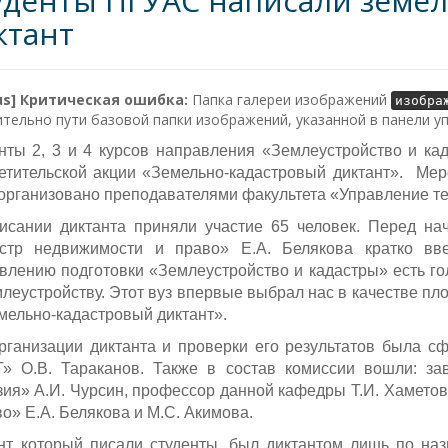
уденты ПГУАС написали земе
ктант
lus] Критическая ошибка:
Папка галереи изображений
изобра
тельно пути базовой папки изображений, указанной в панели у
нты 2, 3 и 4 курсов направления «Землеустройство и ка
етительской акции «Земельно-кадастровый диктант». Мер
организовано преподавателями факультета «Управление т
исании диктанта приняли участие 65 человек. Перед н
стр недвижимости и право» Е.А. Белякова кратко вв
влению подготовки «Землеустройство и кадастры» есть го
млеустройству. Этот вуз впервые выбрал нас в качестве пл
емельно-кадастровый диктант».
рганизации диктанта и проверки его результатов была с
» О.В. Тараканов. Также в состав комиссии вошли: з
зия» А.И. Чурсин, профессор данной кафедры Т.И. Хамето
во» Е.А. Белякова и М.С. Акимова.
нт, который писали студенты, был диктантом лишь по на