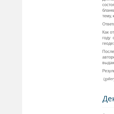
состо
бланк
тему,
Ответ
Как о
году 
геоде
После
автор
выдаю
Резул
{galle
Де