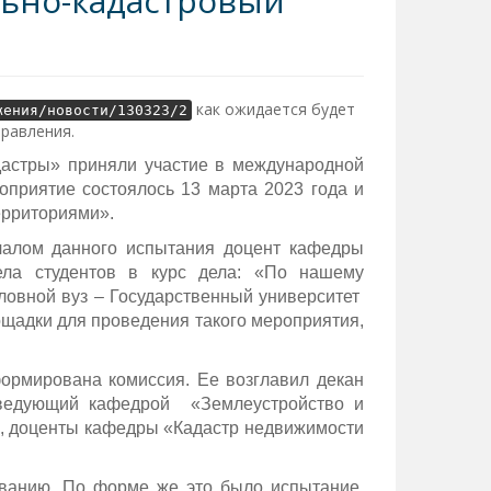
льно-кадастровый
как ожидается будет
жения/новости/130323/2
правления.
дастры» приняли участие в международной
оприятие состоялось 13 марта 2023 года и
ерриториями».
ачалом данного испытания доцент кафедры
ела студентов в курс дела: «По нашему
ловной вуз – Государственный университет
ощадки для проведения такого мероприятия,
формирована комиссия. Ее возглавил декан
аведующий кафедрой «Землеустройство и
в, доценты кафедры «Кадастр недвижимости
званию. По форме же это было испытание,