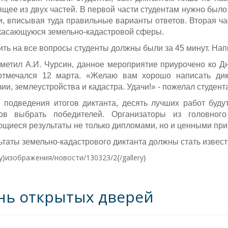
ящее из двух частей. В первой части студентам нужно было
и, вписывая туда правильные варианты ответов. Вторая ча
 касающуюся земельно-кадастровой сферы.
ить на все вопросы студенты должны были за 45 минут. Напис
тметил А.И. Чурсин, данное мероприятие приурочено ко Д
отмечался 12 марта. «Желаю вам хорошо написать дикт
зии, землеустройства и кадастра. Удачи!» - пожелал студен
 подведения итогов диктанта, десять лучших работ буду
ов выбрать победителей. Организаторы из головног
щиеся результаты не только дипломами, но и ценными при
ьтаты земельно-кадастрового диктанта должны стать извест
ry}изображения/новости/130323/2{/gallery}
нь открытых дверей