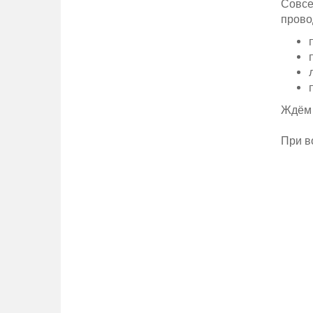
Совсе
прово
Ждём
При в