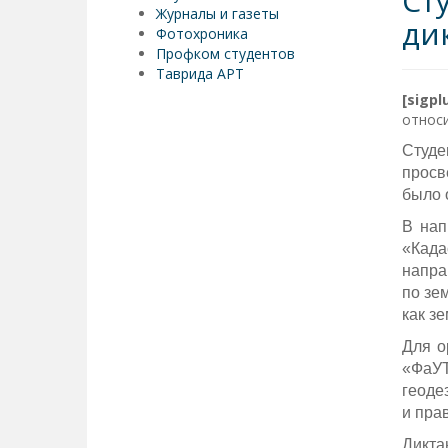
Ст
Журналы и газеты
ди
Фотохроника
Профком студентов
Таврида АРТ
[sigp
относи
Студе
просв
было 
В нап
«Када
напра
по зе
как з
Для о
«ФаУТ
геоде
и пра
Дикта