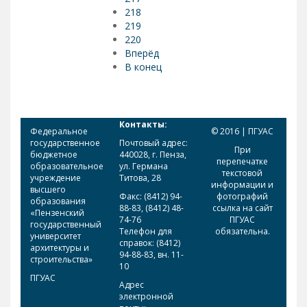
218
219
220
Вперёд
В конец
Контакты:
Федеральное
© 2016 | ПГУАС
государственное
Почтовый адрес:
При
бюджетное
440028, г. Пенза,
перепечатке
образовательное
ул. Германа
текстовой
учреждение
Титова, 28
информации и
высшего
Факс: (8412) 94-
фотографий
образования
88-83, (8412) 48-
ссылка на сайт
«Пензенский
74-76
ПГУАС
государственный
Телефон для
обязательна.
университет
справок: (8412)
архитектуры и
94-88-83, вн. 11-
строительства»
10
ПГУАС
Адрес
электронной