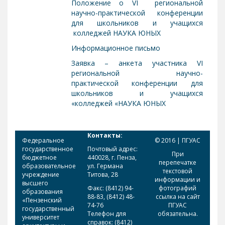
Положение о VI региональной
научно-практической конференции
для школьников и учащихся
колледжей НАУКА ЮНЫХ
Информационное письмо
Заявка – анкета участника VI
региональной научно-
практической конференции для
школьников и учащихся
колледжей «НАУКА ЮНЫХ»
Контакты:
Федеральное
© 2016 | ПГУАС
государственное
Почтовый адрес:
При
бюджетное
440028, г. Пенза,
перепечатке
образовательное
ул. Германа
текстовой
учреждение
Титова, 28
информации и
высшего
Факс: (8412) 94-
фотографий
образования
88-83, (8412) 48-
ссылка на сайт
«Пензенский
74-76
ПГУАС
государственный
Телефон для
обязательна.
университет
справок: (8412)