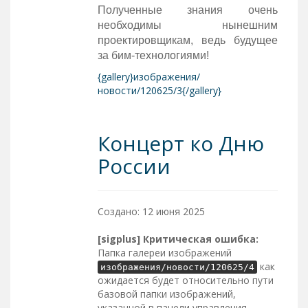
Полученные знания очень
необходимы нынешним
проектировщикам, ведь будущее
за бим-технологиями!
{gallery}изображения/
новости/120625/3{/gallery}
Концерт ко Дню
России
Создано: 12 июня 2025
[sigplus] Критическая ошибка:
Папка галереи изображений
как
изображения/новости/120625/4
ожидается будет относительно пути
базовой папки изображений,
указанной в панели управления.