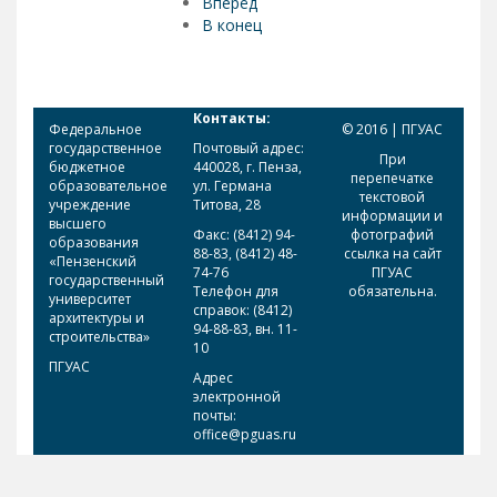
Вперёд
В конец
Контакты:
Федеральное
© 2016 | ПГУАС
государственное
Почтовый адрес:
При
бюджетное
440028, г. Пенза,
перепечатке
образовательное
ул. Германа
текстовой
учреждение
Титова, 28
информации и
высшего
Факс: (8412) 94-
фотографий
образования
88-83, (8412) 48-
ссылка на сайт
«Пензенский
74-76
ПГУАС
государственный
Телефон для
обязательна.
университет
справок: (8412)
архитектуры и
94-88-83, вн. 11-
строительства»
10
ПГУАС
Адрес
электронной
почты:
office@pguas.ru