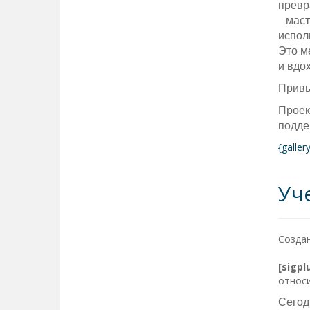
превр
масте
испол
Это м
и вдо
Привы
Проек
подде
{galle
Уч
Создан
[sigp
относи
Сегод