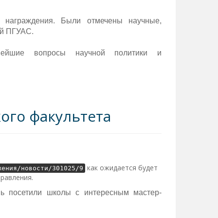
 награждения. Были отмечены научные,
ей ПГУАС.
нейшие вопросы научной политики и
ого факультета
как ожидается будет
жения/новости/301025/9
правления.
вь посетили школы с интересным мастер-