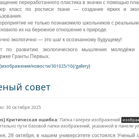
ащение переработанного пластика в значки с помощью пла
р класс по росписи ткани — создание ярких и экол
ьзования.
ероприятие не только познакомило школьников с реальны
хновило их на бережное отношение к природе.
чно экологично — это шаг к осознанному будущему!
т по развитию экологического мышления молодёжи «
ржке Гранты Первых.
ry}изображения/новости/301025/10{/gallery}
еный совет
о: 30 октября 2025
lus] Критическая ошибка:
Папка галереи изображений
изобра
тельно пути базовой папки изображений, указанной в панели у
ня, 28 октября, в нашем университете состоялся Ученый 