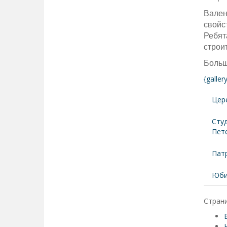
Вален
свойс
Ребят
строи
Больш
{galle
Цер
Сту
Пет
Пат
Юби
Страни