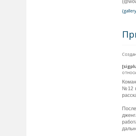
(@wow
{galle
Пр
Создан
[sigp
относи
Коман
№12 в
расск
После
дженг
работ
дальн