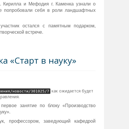
ирилла и Мефодия г. Каменка узнали о
кже попробовали себя в роли ландшафтных
участник остался с памятным подарком,
творческой встрече.
а «Старт в науку»
как ожидается будет
жения/новости/301025/7
правления.
 первое занятие по блоку «Производство
уку».
ук, профессором, заведующий кафедрой