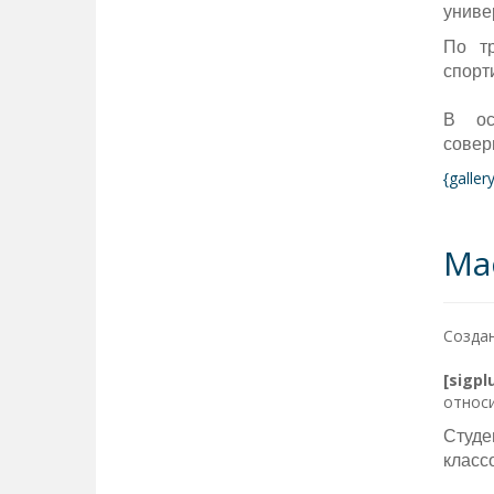
униве
По тр
спорт
В ос
совер
{galle
Ма
Создан
[sigp
относи
Студе
класс