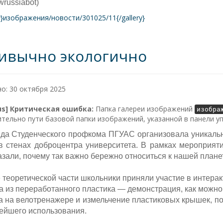
russiabot)
ry}изображения/новости/301025/11{/gallery}
ивычно экологично
о: 30 октября 2025
lus] Критическая ошибка:
Папка галереи изображений
изобра
тельно пути базовой папки изображений, указанной в панели у
да Студенческого профкома ПГУАС организовала уникальн
 стенах доброцентра университета. В рамках мероприяти
азали, почему так важно бережно относиться к нашей планет
 теоретической части школьники приняли участие в интерак
а из переработанного пластика — демонстрация, как можно
а на велотренажере и измельчение пластиковых крышек, п
ейшего использования.