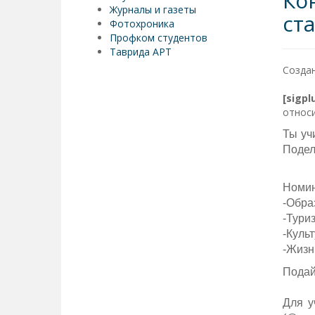
Ко
Журналы и газеты
ст
Фотохроника
Профком студентов
Таврида АРТ
Создан
[sigp
относи
Ты уч
Подел
Номин
-Обра
-Тури
-Куль
-Жизн
Подай
Для у