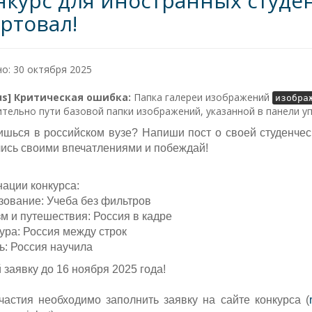
нкурс для иностранных студе
артовал!
о: 30 октября 2025
lus] Критическая ошибка:
Папка галереи изображений
изобра
тельно пути базовой папки изображений, указанной в панели у
ишься в российском вузе? Напиши пост о своей студенчес
ись своими впечатлениями и побеждай!
ации конкурса:
зование: Учеба без фильтров
зм и путешествия: Россия в кадре
тура: Россия между строк
ь: Россия научила
 заявку до 16 ноября 2025 года!
частия необходимо заполнить заявку на сайте конкурса (