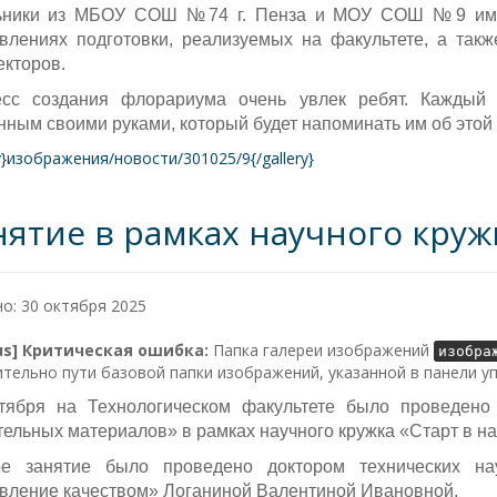
ники из МБОУ СОШ №74 г. Пенза и МОУ СОШ №9 им. К
влениях подготовки, реализуемых на факультете, а та
екторов.
сс создания флорариума очень увлек ребят. Каждый 
нным своими руками, который будет напоминать им об этой 
ry}изображения/новости/301025/9{/gallery}
нятие в рамках научного кружк
о: 30 октября 2025
lus] Критическая ошибка:
Папка галереи изображений
изобра
тельно пути базовой папки изображений, указанной в панели у
тября на Технологическом факультете было проведено
тельных материалов» в рамках научного кружка «Старт в на
е занятие было проведено доктором технических на
вление качеством» Логаниной Валентиной Ивановной.