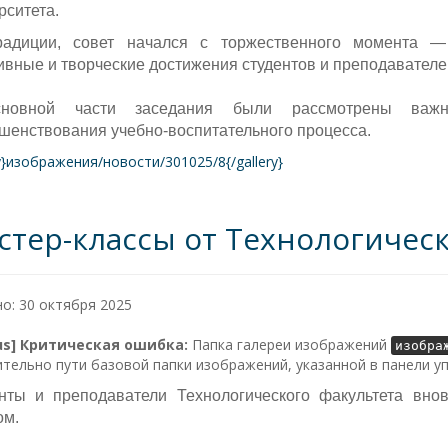
рситета.
адиции, совет начался с торжественного момента —
ивные и творческие достижения студентов и преподавател
новной части заседания были рассмотрены важ
шенствования учебно-воспитательного процесса.
ry}изображения/новости/301025/8{/gallery}
стер-классы от Технологическ
о: 30 октября 2025
lus] Критическая ошибка:
Папка галереи изображений
изобра
тельно пути базовой папки изображений, указанной в панели у
нты и преподаватели Технологического факультета вно
ом.