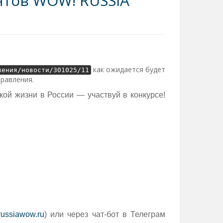
нтов WOW! RUSSIA
как ожидается будет
жения/новости/301025/11
правления.
кой жизни в России — участвуй в конкурсе!
russiawow.ru
) или через чат-бот в Телеграм