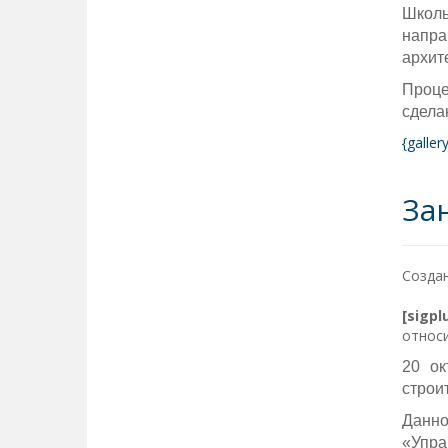
Школь
напра
архит
Проце
сдела
{galle
За
Создан
[sigp
относи
20 ок
строи
Данно
«Упра