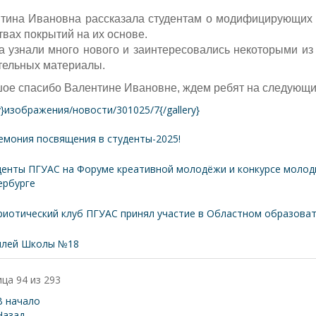
тина Ивановна рассказала студентам о модифицирующих д
твах покрытий на их основе.
а узнали много нового и заинтересовались некоторыми из
тельных материалы.
ое спасибо Валентине Ивановне, ждем ребят на следующих
ry}изображения/новости/301025/7{/gallery}
емония посвящения в студенты-2025!
денты ПГУАС на Форуме креативной молодёжи и конкурсе молоды
ербурге
риотический клуб ПГУАС принял участие в Областном образоват
лей Школы №18
ца 94 из 293
В начало
Назад