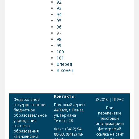
92
93
94
95
96
97
98
99
100
101
Вперёд
В конец
Контакты:
Федеральное
© 2016 | ПГУАС
государственное
Почтовый адрес:
При
бюджетное
440028, г. Пенза,
перепечатке
образовательное
ул. Германа
текстовой
учреждение
Титова, 28
информации и
высшего
Факс: (8412) 94-
фотографий
образования
88-83, (8412) 48-
ссылка на сайт
«Пензенский