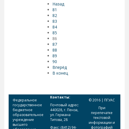
Назад
81
82
83
84
85
86
87
88
89
90
Вперёд
В конец
Контакты:
Федеральное
© 2016 | ПГУАС
государственное
Почтовый адрес:
При
бюджетное
440028, г. Пенза,
перепечатке
образовательное
ул. Германа
текстовой
учреждение
Титова, 28
информации и
высшего
Факс: (8412) 94-
фотографий