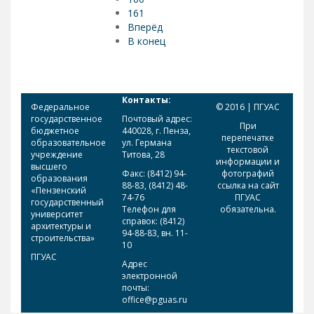
161
Вперёд
В конец
Контакты:
Федеральное
© 2016 | ПГУАС
государственное
Почтовый адрес:
При
бюджетное
440028, г. Пенза,
перепечатке
образовательное
ул. Германа
текстовой
учреждение
Титова, 28
информации и
высшего
Факс: (8412) 94-
фотографий
образования
88-83, (8412) 48-
ссылка на сайт
«Пензенский
74-76
ПГУАС
государственный
Телефон для
обязательна.
университет
справок: (8412)
архитектуры и
94-88-83, вн. 11-
строительства»
10
ПГУАС
Адрес
электронной
почты:
office@pguas.ru