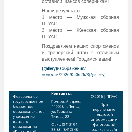
оставили шансов соперникам!
Наши результаты:
1 место — Мужская сборная
ПГУАС
3 место — Женская сборная
ПГУАС
Поздравляем наших спортсменов
и тренерский штаб с отличным
выступлением! Гордимся вами!
{gallery}изображения/
новости/2026/050626/3{/gallery}
Контакты:
Федеральное
© 2016 | ПГУАС
государственное
Почтовый адрес:
При
бюджетное
440028, г. Пенза,
перепечатке
образовательное
ул. Германа
текстовой
учреждение
Титова, 28
информации и
высшего
Факс: (8412) 94-
фотографий
образования
88-83, (8412) 48-
ссылка на сайт
«Пензенский