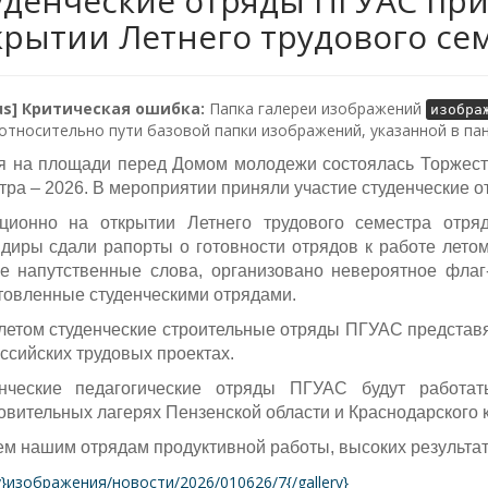
уденческие отряды ПГУАС при
крытии Летнего трудового сем
lus] Критическая ошибка:
Папка галереи изображений
изобра
относительно пути базовой папки изображений, указанной в пан
я на площади перед Домом молодежи состоялась Торжеств
тра – 2026. В мероприятии приняли участие студенческие 
ционно на открытии Летнего трудового семестра отря
диры сдали рапорты о готовности отрядов к работе лето
е напутственные слова, организовано невероятное флаг
товленные студенческими отрядами.
летом студенческие строительные отряды ПГУАС представ
ссийских трудовых проектах.
нческие педагогические отряды ПГУАС будут работа
овительных лагерях Пензенской области и Краснодарского 
м нашим отрядам продуктивной работы, высоких результат
ry}изображения/новости/2026/010626/7{/gallery}