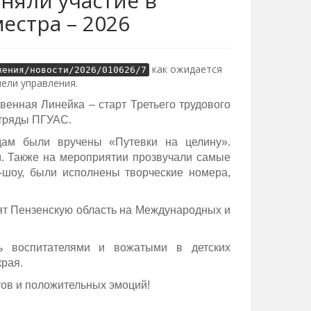
няли участие в
естра – 2026
как ожидается
жения/новости/2026/010626/7
ели управления.
енная Линейка – старт Третьего трудового
отряды ПГУАС.
дам были вручены «Путевки на целину».
м. Также на мероприятии прозвучали самые
-шоу, были исполнены творческие номера,
ят Пензенскую область на Международных и
ть воспитателями и вожатыми в детских
края.
ов и положительных эмоций!