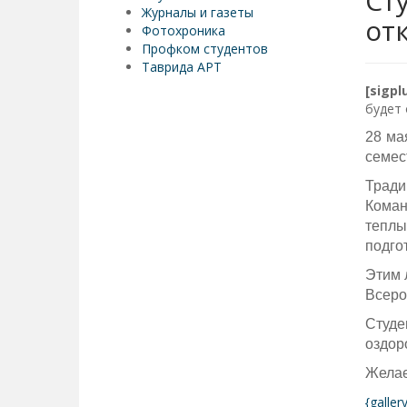
Ст
Журналы и газеты
от
Фотохроника
Профком студентов
Таврида АРТ
[sigp
будет 
28 ма
семес
Тради
Коман
теплы
подго
Этим 
Всеро
Студе
оздор
Желае
{galle