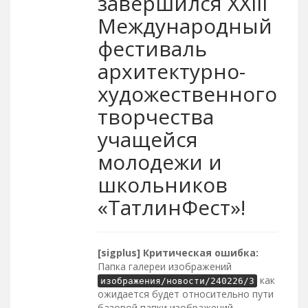
завершился XXIII
Международный
фестиваль
архитектурно-
художественного
творчества
учащейся
молодежи и
школьников
«ТатлинФест»!
[sigplus] Критическая ошибка:
Папка галереи изображений
как
изображения/новости/240226/3
ожидается будет относительно пути
базовой папки изображений,