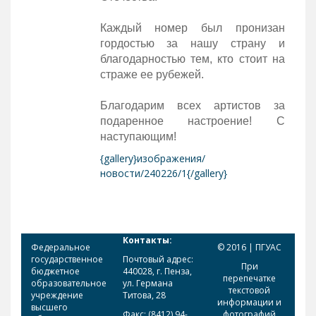
Каждый номер был пронизан
гордостью за нашу страну и
благодарностью тем, кто стоит на
страже ее рубежей.
Благодарим всех артистов за
подаренное настроение! С
наступающим!
{gallery}изображения/
новости/240226/1{/gallery}
Контакты:
Федеральное
© 2016 | ПГУАС
государственное
Почтовый адрес:
При
бюджетное
440028, г. Пенза,
перепечатке
образовательное
ул. Германа
текстовой
учреждение
Титова, 28
информации и
высшего
Факс: (8412) 94-
фотографий