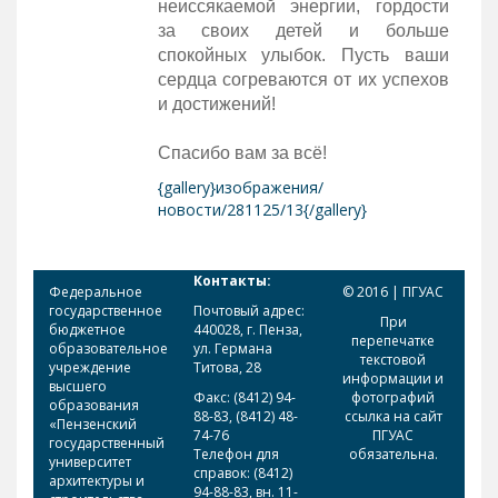
неиссякаемой энергии, гордости
за своих детей и больше
спокойных улыбок. Пусть ваши
сердца согреваются от их успехов
и достижений!
Спасибо вам за всё!
{gallery}изображения/
новости/281125/13{/gallery}
Контакты:
Федеральное
© 2016 | ПГУАС
государственное
Почтовый адрес:
При
бюджетное
440028, г. Пенза,
перепечатке
образовательное
ул. Германа
текстовой
учреждение
Титова, 28
информации и
высшего
Факс: (8412) 94-
фотографий
образования
88-83, (8412) 48-
ссылка на сайт
«Пензенский
74-76
ПГУАС
государственный
Телефон для
обязательна.
университет
справок: (8412)
архитектуры и
94-88-83, вн. 11-