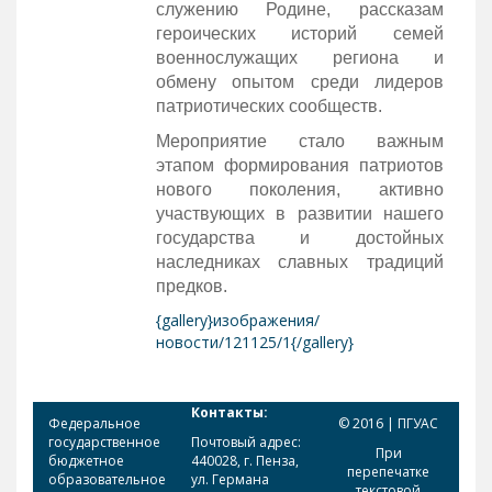
служению Родине, рассказам
героических историй семей
военнослужащих региона и
обмену опытом среди лидеров
патриотических сообществ.
Мероприятие стало важным
этапом формирования патриотов
нового поколения, активно
участвующих в развитии нашего
государства и достойных
наследниках славных традиций
предков.
{gallery}изображения/
новости/121125/1{/gallery}
Контакты:
Федеральное
© 2016 | ПГУАС
государственное
Почтовый адрес:
При
бюджетное
440028, г. Пенза,
перепечатке
образовательное
ул. Германа
текстовой