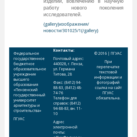
изделий, вовлечению в научную
работу нового поколения
исследователей.
{gallery}изображения/
новости/301025/1{/gallery}
Контакты:
Федеральное
© 2016 | ПГУАС
государственное
Почтовый адрес:
При
бюджетное
440028, г. Пенза,
перепечатке
образовательное
ул. Германа
текстовой
учреждение
Титова, 28
информации и
высшего
Факс: (8412) 94-
фотографий
образования
88-83, (8412) 48-
ссылка на сайт
«Пензенский
74-76
ПГУАС
государственный
Телефон для
обязательна.
университет
справок: (8412)
архитектуры и
94-88-83, вн. 11-
строительства»
10
ПГУАС
Адрес
электронной
почты: