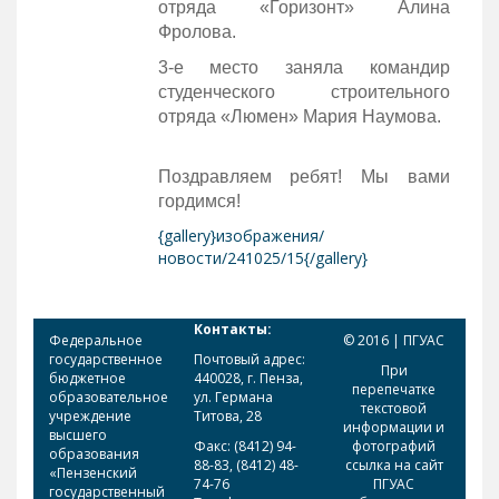
отряда «Горизонт» Алина
Фролова.
3-е место заняла командир
студенческого строительного
отряда «Люмен» Мария Наумова.
Поздравляем ребят! Мы вами
гордимся!
{gallery}изображения/
новости/241025/15{/gallery}
Контакты:
Федеральное
© 2016 | ПГУАС
государственное
Почтовый адрес:
При
бюджетное
440028, г. Пенза,
перепечатке
образовательное
ул. Германа
текстовой
учреждение
Титова, 28
информации и
высшего
Факс: (8412) 94-
фотографий
образования
88-83, (8412) 48-
ссылка на сайт
«Пензенский
74-76
ПГУАС
государственный