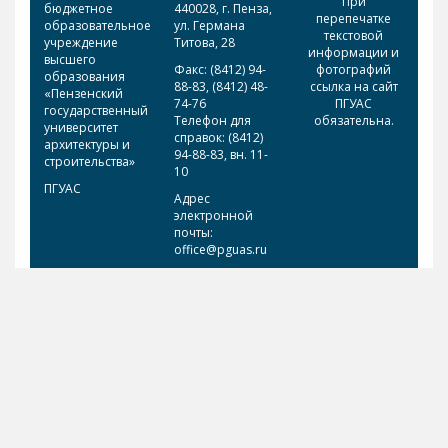
При
бюджетное
440028, г. Пенза,
перепечатке
образовательное
ул. Германа
текстовой
учреждение
Титова, 28
информации и
высшего
Факс: (8412) 94-
фотографий
образования
88-83, (8412) 48-
ссылка на сайт
«Пензенский
74-76
ПГУАС
государственный
Телефон для
обязательна.
университет
справок: (8412)
архитектуры и
94-88-83, вн. 11-
строительства»
10
ПГУАС
Адрес
электронной
почты:
office@pguas.ru