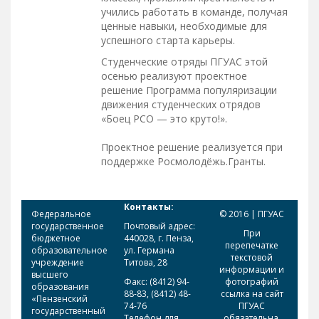
учились работать в команде, получая
ценные навыки, необходимые для
успешного старта карьеры.
Студенческие отряды ПГУАС этой
осенью реализуют проектное
решение Программа популяризации
движения студенческих отрядов
«Боец РСО — это круто!».
Проектное решение реализуется при
поддержке Росмолодёжь.Гранты.
Контакты:
Федеральное
© 2016 | ПГУАС
государственное
Почтовый адрес:
При
бюджетное
440028, г. Пенза,
перепечатке
образовательное
ул. Германа
текстовой
учреждение
Титова, 28
информации и
высшего
Факс: (8412) 94-
фотографий
образования
88-83, (8412) 48-
ссылка на сайт
«Пензенский
74-76
ПГУАС
государственный
Телефон для
обязательна.