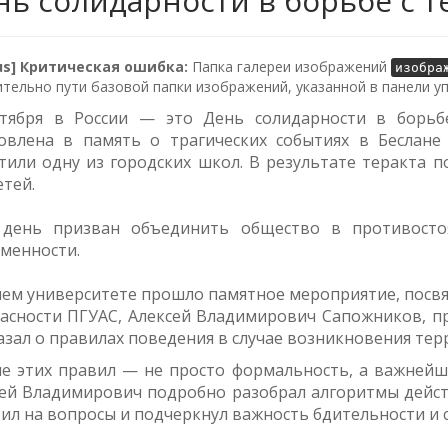
нь солидарности в борьбе с 
lus] Критическая ошибка:
Папка галереи изображений
изобра
тельно пути базовой папки изображений, указанной в панели у
нтября в России — это День солидарности в борьб
овлена в память о трагических событиях в Беслане 
тили одну из городских школ. В результате теракта п
етей.
 день призван объединить общество в противосто
менности.
ем университете прошло памятное мероприятие, посвя
асности ПГУАС, Алексей Владимирович Сапожников, пр
азал о правилах поведения в случае возникновения тер
е этих правил — не просто формальность, а важнейш
ей Владимирович подробно разобрал алгоритмы действ
ил на вопросы и подчеркнул важность бдительности и 