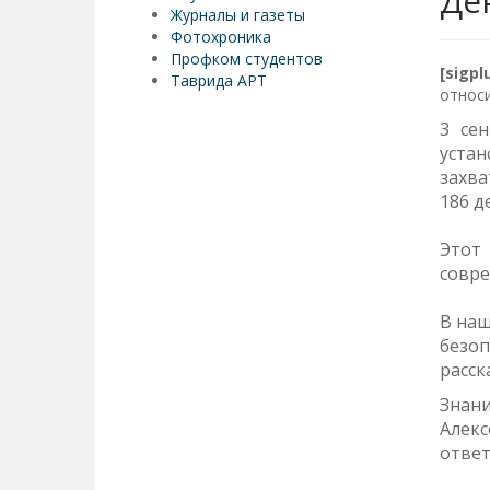
Де
Журналы и газеты
Фотохроника
Профком студентов
[sigp
Таврида АРТ
относи
3 се
устан
захва
186 д
Этот
совре
В наш
безоп
расск
Знани
Алекс
ответ