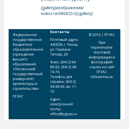
{gallery}изображения/
новости/080825/2{/gallery}
Контакты:
Федеральное
© 2016 | ПГУАС
государственное
Почтовый адрес:
При
бюджетное
440028, г. Пенза,
перепечатке
образовательное
ул. Германа
текстовой
учреждение
Титова, 28
информации и
высшего
Факс: (8412) 94-
фотографий
образования
88-83, (8412) 48-
ссылка на сайт
«Пензенский
74-76
ПГУАС
государственный
Телефон для
обязательна.
университет
справок: (8412)
архитектуры и
94-88-83, вн. 11-
строительства»
10
ПГУАС
Адрес
электронной
почты:
office@pguas.ru