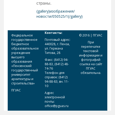
страны.
{gallery}изображения/
новости/050525/1{/gallery}
Контакты:
Федеральное
© 2016 | ПГУАС
государственное
Почтовый адрес:
При
бюджетное
440028, г. Пенза,
перепечатке
образовательное
ул. Германа
текстовой
учреждение
Титова, 28
информации и
высшего
Факс: (8412) 94-
фотографий
образования
88-83, (8412) 48-
ссылка на сайт
«Пензенский
74-76
ПГУАС
государственный
Телефон для
обязательна.
университет
справок: (8412)
архитектуры и
94-88-83, вн. 11-
строительства»
10
ПГУАС
Адрес
электронной
почты:
office@pguas.ru