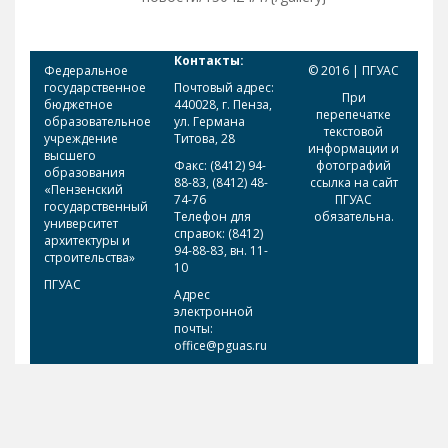
Контакты:
Федеральное
© 2016 | ПГУАС
государственное
Почтовый адрес:
При
бюджетное
440028, г. Пенза,
перепечатке
образовательное
ул. Германа
текстовой
учреждение
Титова, 28
информации и
высшего
Факс: (8412) 94-
фотографий
образования
88-83, (8412) 48-
ссылка на сайт
«Пензенский
74-76
ПГУАС
государственный
Телефон для
обязательна.
университет
справок: (8412)
архитектуры и
94-88-83, вн. 11-
строительства»
10
ПГУАС
Адрес
электронной
почты:
office@pguas.ru