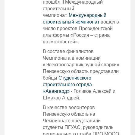
прошёл II Международный
строительный
чемпионат.
Международный
строительный чемпионат
вошел в
число проектов Президентской
платформы «Россия – страна
возможностей».
В составе финалистов
Чемпионата в номинации
«Электросварщик ручной сварки»
Пензенскую область представили
бойцы
Студенческого
строительного отряда
«Авангард»
- Голиков Алексей и
Шмаков Андрей.
В качестве волонтеров
Пензенскую область на
Чемпионате представили
студенты ПГУАС: руководитель
регионального штаба ПРО МООО