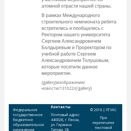
атомной отрасти нашей страны.
В рамках Международного
строительного чемпионата ребята
встретились и пообщались с
Ректором нашего университета
Сергеем Александровичем
Болдыревым и Проректором по
учебной работе Сергеем
Александровичем Толушовым,
которые посетили данное
мероприятие.
{gallery}изображения/
новости/131022/{/gallery}
Контакты:
Федеральное
© 2016 | ПГУАС
государственное
Почтовый адрес:
При
бюджетное
440028, г. Пенза,
перепечатке
образовательное
ул. Германа
текстовой
учреждение
Титова, 28