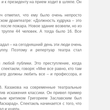
 и к президенту на прием ходит в шляпе. Он
ч отметил, что ему было очень непросто
ском драмтеатре: «Должность худрука – это
и после пожара. Новое здание возвели, но из
труппе 44 человек. А тогда было 16. Все
огадал – на сегодняшний день эти люди очень
ппу. Поэтому и репертуар театра стал
 любой публики. Это преступление, когда
спектакли, говоря: «Мне все равно, кто там
Театр должны любить все – и профессора, и
В. Казакова на современные театральные
тив искажения классики. Он привел пример
ным критиком Григорием Заславским был
скарад». Спектакль начинается с того, что
ал и ушел».