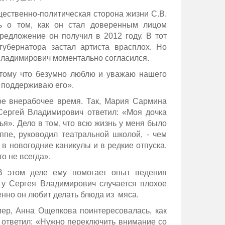
щественно-политическая сторона жизни С.В.
ть о том, как он стал доверенным лицом
редложение он получил в 2012 году. В тот
губернатора застал артиста врасплох. Но
Владимирович моментально согласился.
отому что безумно люблю и уважаю нашего
ю поддерживаю его».
вое внерабочее время. Так, Мария Сармина
Сергей Владимирович ответил: «Моя дочка
ья». Дело в том, что всю жизнь у меня было
ппе, руководил театральной школой, - чем
 в новогодние каникулы и в редкие отпуска,
то не всегда».
В этом деле ему помогает опыт ведения
а у Сергея Владимирович случается плохое
бенно он любит делать блюда из мяса.
мер, Анна Ощепкова поинтересовалась, как
 ответил: «Нужно переключить внимание со