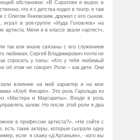
ающей обстановки: «В Саратове я вырос в
венно, что я с детства ходил в театр, я там
ке с Олегом Янковским, дружил с его сыном.
, играл в рок-группе «Иуда Головлев» на
 артиста. Меня и в классе звали «артист»,
ли так или иначе связаны с его служением
 его любимая, Сергей Владимирович почти не
как спросить у папы: «Кто у тебя любимый
о об этом не говорят. Роли – как дети. Они
зали влияние на мой характер и на мое
амма «Клуб Фигаро». Это роль Гарольда из
из «Мастера и Маргариты». Входя в роль
управлять залом. Но после этой роли я два
ожное в профессии артиста?». «Не сойти с
е, есть такие актеры, которые сыграли одну
имер, если я скажу «д’Артаньян», - кого вы