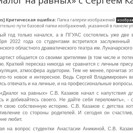
иалог на равных» с Сергеем 
lus] Критическая ошибка:
Папка галереи изображений
изобра
тельно пути базовой папки изображений, указанной в панели у
ый год только начался, а в ПГУАС состоялись уже две 
бря 2022 года со студентами встретился заслуженный 
нского областного драматического театра им. Луначарског
 артист общается со своими зрителями (в том числе и поте
ю. Краткий пересказ никогда не сравнится с личным прису
куляция, атмосфера аудитории. Тем не менее, прочитав эт
что-то новое и интересное. Ведь Сергей Владимирович в
ясь отвечать и на личные, и на профессиональные вопросы
«Диалог на равных» С.В. Казаков начал с напутствия дл
сь и добивайтесь своего. Не дайте себя переломить», -
л свою собственную историю. С.В. Казаков с детства хот
тивление со стороны родителей. И сегодня он счастлив,
нне любит.
ая на вопрос студентки Анастасии Аникиной, С.В. Казако