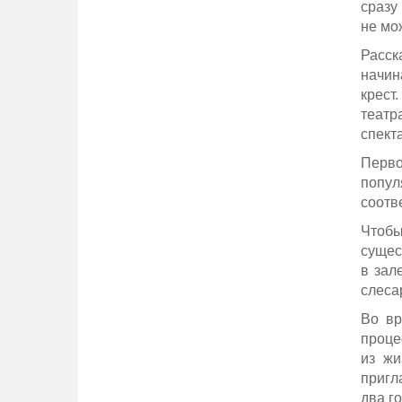
сразу
не мож
Расск
начин
крест
театр
спекта
Перво
попу
соотв
Чтобы
сущес
в зал
слеса
Во вр
проце
из жи
пригл
два го