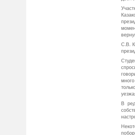
Участ
Казак
прези
момен
верну
С.В. 
прези
Студе
спрос
говор
много
тольк
уезжая
В ред
собст
настр
Некот
побор