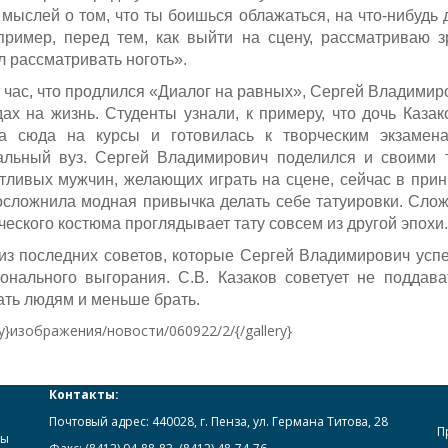
 мыслей о том, что ты боишься облажаться, на что-нибудь д
пример, перед тем, как выйти на сцену, рассматриваю з
л рассматривать ноготь».
т час, что продлился «Диалог на равных», Сергей Владимиро
дах на жизнь. Студенты узнали, к примеру, что дочь Каза
а сюда на курсы и готовилась к творческим экзамен
альный вуз. Сергей Владимирович поделился и своими 
тливых мужчин, желающих играть на сцене, сейчас в прин
осложнила модная привычка делать себе татуировки. Сложн
ческого костюма проглядывает тату совсем из другой эпохи.
из последних советов, которые Сергей Владимирович успел 
онального выгорания. С.В. Казаков советует не подда
ать людям и меньше брать.
ry}изображения/новости/060922/2/{/gallery}
Контакты:
Почтовый адрес: 440028, г. Пенза, ул. Германа Титова, 28
П
ры