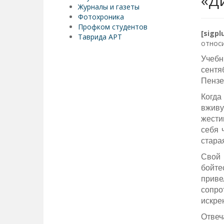
«Д
Журналы и газеты
Фотохроника
Профком студентов
[sigp
Таврида АРТ
относи
Учебн
сентя
Пензе
Когда
вживу
жести
себя 
стара
Свой 
бойте
приве
сопро
искре
Отвеч