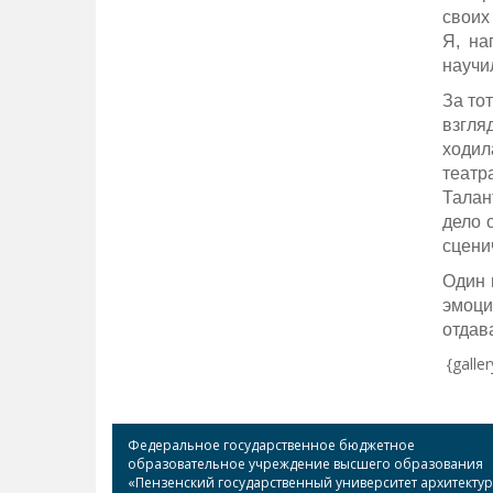
своих
Я, на
научи
За то
взгля
ходил
театр
Талан
дело 
сцени
Один 
эмоци
отдав
{galle
Федеральное государственное бюджетное
образовательное учреждение высшего образования
«Пензенский государственный университет архитекту