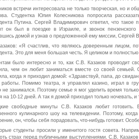
ников встречи интересовала не только творческая, но и об
ова. Студентка Юлия Колесникова попросила рассказа
дента Путина. Сергей Владимирович ответил, что такое п
т он был в поездке в Израиле, и звонок пензенского 
вшись домой и узнав о предложенной ему миссии, Сергей 
Казаков: «Я счастлив, что являюсь доверенным лицом, п
дента. Это для меня большая честь. Я целиком и полность
нтам было интересно и то, как С.В. Казаков проводит с
ила, чем он любит заниматься вместе со своей семьей. 
ила, когда я приходил домой: «Здравствуй, папа, до свидан
 работы. Помимо театра, я управлял казино, играл в гру
о не занимался. Поэтому семье я мог уделить время только
 на 10-12 дней. А так я домой приходил только ночевать, и 
кие свободные минуты С.В. Казаков любит готовить. 
венного кулинарного шоу на телевидении. Поэтому, когд
оение, он, чтобы себя порадовать, что-нибудь готовит. Осо
орые студенты просили у именитого гостя совета. Напри
оть страх перед публичными выступлениями. С.В. Казаков