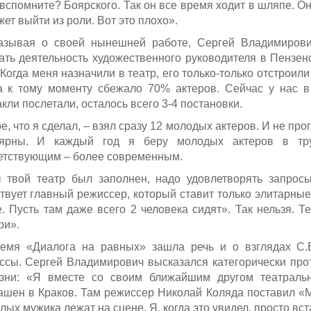
 вспомните? Боярского. Так он все время ходит в шляпе. Он
ет выйти из роли. Вот это плохо».
азывая о своей нынешней работе, Сергей Владимирови
ать деятельность художественного руководителя в Пензен
. Когда меня назначили в театр, его только-только отстроил
а к тому моменту сбежало 70% актеров. Сейчас у нас в 
кли послетали, осталось всего 3-4 постановки.
е, что я сделал, – взял сразу 12 молодых актеров. И не пр
лярны. И каждый год я беру молодых актеров в тру
етствующим – более современным.
 твой театр был заполнен, надо удовлетворять запросы
твует главный режиссер, который ставит только элитарные 
е. Пусть там даже всего 2 человека сидят». Так нельзя. 
ри».
емя «Диалога на равных» зашла речь и о взглядах С.
ссы. Сергей Владимирович высказался категорически про
зни: «Я вместе со своим ближайшим другом театраль
ашен в Краков. Там режиссер Николай Коляда поставил «Ма
лых мужика лежат на сцене. Я, когда это увидел, просто вст