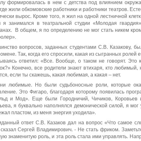
лу формировалась в нем с детства под влиянием окруж
где жили обкомовские работники и работники театров. Естест
ически вырос. Кроме того, я жил на одной лестничной клет
 я занимался в театральной студии «Молодая гвардия»
анах. В общем, я по определению не мог стать никем кроме
ролер».
инство вопросов, заданных студентами С.В. Казакову, бы
омене. Так, когда его спросили, какая из сыгранных ролей
ываясь ответил: «Все. Вообще, о таком не говорят. Это 
ок?» Конечно, все родители знают втихаря, кто любимый, н
ся, если ты скажешь, какая любимая, а какая – нет.
ни любимые. Но были судьбоносные роли, которые ока
вление. Это Фигаро, благодаря которому появилась прогр
льд и Мод». Еще были Городничий, Чичиков, Коровьев 
ьева, я буквально наполнялся демонической силой, я мог 
ежал пластом, из меня энергия уходила».
данный ответ С.В. Казаков дал на вопрос «Что самое сл
- сказал Сергей Владимирович. - Не стать фриком. Заметьт
ую знаменитую роль, и эта роль стала ими управлять. Напр