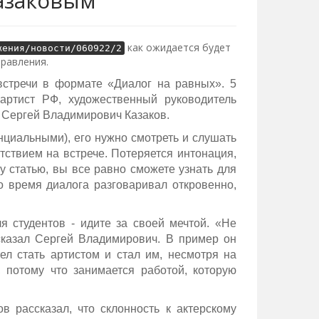
Казаковым
как ожидается будет
жения/новости/060922/2
правления.
встречи в формате «Диалог на равных». 5
артист РФ, художественный руководитель
о Сергей Владимирович Казаков.
нциальными), его нужно смотреть и слушать
тствием на встрече. Потеряется интонация,
у статью, вы все равно сможете узнать для
о время диалога разговаривал откровенно,
.
я студентов - идите за своей мечтой. «Не
 сказал Сергей Владимирович. В пример он
ел стать артистом и стал им, несмотря на
 потому что занимается работой, которую
в рассказал, что склонность к актерскому