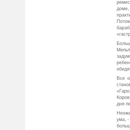
ремес
доме, 
практ
Потом
бараб
«гаст
Больш
Мельп
задум
ребен
обидят
Все о
стано
«Гаро
Коров
дня л
Неожи
ума, 
больш