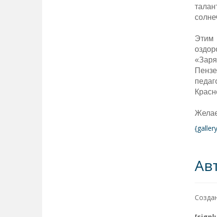
талан
солне
Этим 
оздор
«Заря
Пензе
педа
Красн
Желае
{galle
Ав
Создан
[sigp