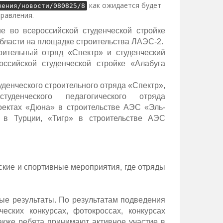
как ожидается будет
жения/новости/080825/8
правления.
е во всероссийской студенческой стройке
бласти на площадке строительства ЛАЭС-2.
оительный отряд «Спектр» и студенческий
ссийской студенческой стройке «Алабуга
уденческого строительного отряда «Спектр»,
уденческого педагогического отряда
оектах «Дюна» в строительстве АЭС «Эль-
 в Турции, «Тигр» в строительстве АЭС
ские и спортивные мероприятия, где отряды
е результаты. По результатам подведения
еских конкурсах, фотокроссах, конкурсах
акже ребята принимают активное участие в