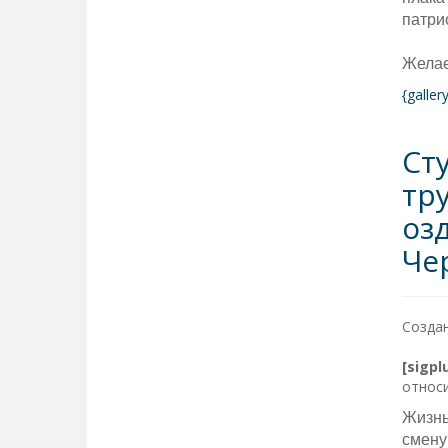
патри
Желае
{galle
Ст
тр
оз
Че
Создан
[sigp
относи
Жизнь
смену