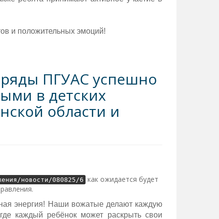
ов и положительных эмоций!
тряды ПГУАС успешно
тыми в детских
нской области и
как ожидается будет
жения/новости/080825/6
правления.
ечная энергия! Наши вожатые делают каждую
 где каждый ребёнок может раскрыть свои