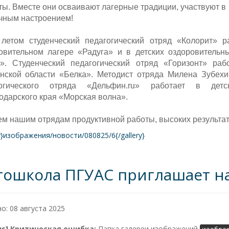
ты. Вместе они осваивают лагерные традиции, участвуют в 
чным настроением!
летом студенческий педагогический отряд «Колорит» р
овительном лагере «Радуга» и в детских оздоровительн
». Студенческий педагогический отряд «Горизонт» раб
нской области «Белка». Методист отряда Милена Зубехин
гогического отряда «Дельфин.ru» работает в детск
одарского края «Морская волна».
м нашим отрядам продуктивной работы, высоких результат
ry}изображения/новости/080825/6{/gallery}
тошкола ПГУАС приглашает н
о: 08 августа 2025
lus] Критическая ошибка:
Папка галереи изображений