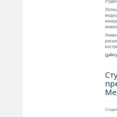
студе
Успеш
ведущ
конку
инжен
Униве
расши
востр
{galle
Ст
пр
Ме
Создан