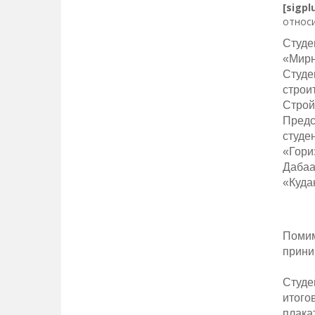
[sigp
относи
Студе
«Мирн
Студе
строи
Строй
Предс
студ
«Гори
Дабаа
«Куда
Помим
прини
Студе
итого
плака