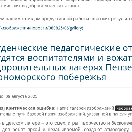
отических и добровольческих акциях.
м нашим отрядам продуктивной работы, высоких результат
ry}изображения/новости/080825/8{/gallery}
уденческие педагогические о
удятся воспитателями и вожа
доровительных лагерях Пензе
рноморского побережья
о: 08 августа 2025
lus] Критическая ошибка:
Папка галереи изображений
изобра
тельно пути базовой папки изображений, указанной в панели у
 в детском лагере – это смех, игры, творчество и бескон
 для ребят яркой и незабываемой, создают атмосферу,