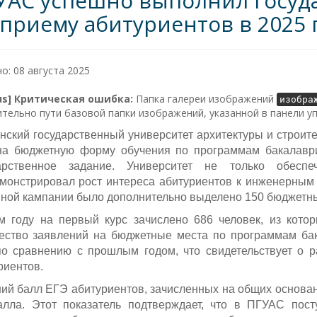
УАС успешно выполнил госуд
 приему абитуриентов в 2025 г
о: 08 августа 2025
lus] Критическая ошибка:
Папка галереи изображений
изобра
тельно пути базовой папки изображений, указанной в панели у
нский государственный университет архитектуры и строи
на бюджетную форму обучения по программам бакалаври
дарственное задание. Университет не только обесп
монстрировал рост интереса абитуриентов к инженерным с
ной кампании было дополнительно выделено 150 бюджетных
м году на первый курс зачислено 686 человек, из котор
ество заявлений на бюджетные места по программам бак
о сравнению с прошлым годом, что свидетельствует о р
риентов.
ий балл ЕГЭ абитуриентов, зачисленных на общих основа
алла. Этот показатель подтверждает, что в ПГУАС пос