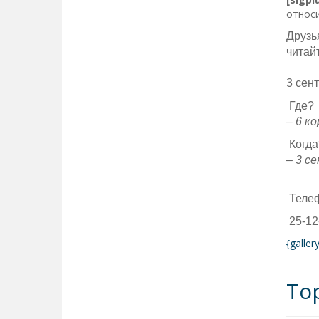
относи
Друзь
читайт
3 сен
Где?
– 6 ко
Когда
– 3 се
Телеф
25-12
{galle
То