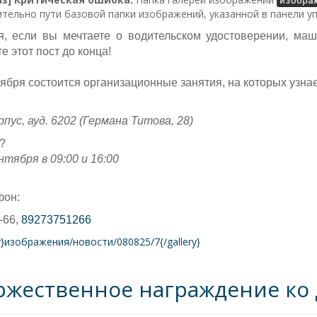
изобра
тельно пути базовой папки изображений, указанной в панели у
я, если вы мечтаете о водительском удостоверении, маш
е этот пост до конца!
тября состоится организационные занятия, на которых узнае
рпус, ауд. 6202 (Германа Титова, 28)
?
нтября в 09:00 и 16:00
он:
-66,
89273751266
ry}изображения/новости/080825/7{/gallery}
ржественное награждение ко