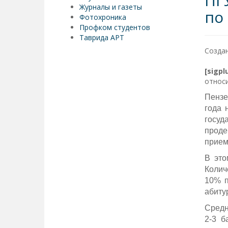
ПГ
Журналы и газеты
по
Фотохроника
Профком студентов
Таврида АРТ
Создан
[sigp
относи
Пензе
года 
госу
проде
прием
В это
Колич
10% п
абиту
Средн
2-3 б