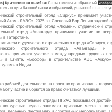
lus] Критическая ошибка:
Папка галереи изображений
изобра
тельно пути базовой папки изображений, указанной в панели у
нческий строительный отряд «Сириус» принимает участи
ый Атом - ЛАЭС» 2025 в г. Сосновый Бор Ленинградской о
нческий строительный отряд «Люмен», студенческий стр
тельный отряд «Авангард» принимают участие во всеро
» в Татарстане.
тавители студенческого строительного отряда «Сириус», ст
енческого строительного отряда «Авангард» и ст
зонт» принимают участие в международных трудовых пр
» в Египте, «Босфор» в строительстве АЭС «Аккую»
нкулам» в Индии.
о рабочей деятельности на проектах организованы творче
мают участие и борются за право считаться лучшими.
нческие строительные отряды ПГУАС показывают достойны
в конкурсных недель занимают призовые места в творч
тов, песенных фестивалях и спортивных мероприятиях. Т