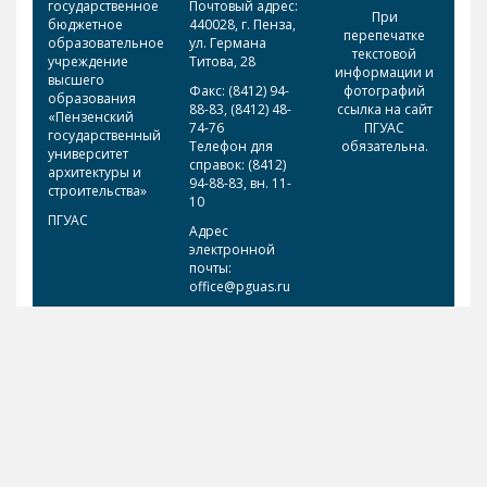
государственное
Почтовый адрес:
При
бюджетное
440028, г. Пенза,
перепечатке
образовательное
ул. Германа
текстовой
учреждение
Титова, 28
информации и
высшего
Факс: (8412) 94-
фотографий
образования
88-83, (8412) 48-
ссылка на сайт
«Пензенский
74-76
ПГУАС
государственный
Телефон для
обязательна.
университет
справок: (8412)
архитектуры и
94-88-83, вн. 11-
строительства»
10
ПГУАС
Адрес
электронной
почты:
office@pguas.ru