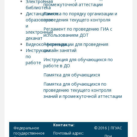
Электронная
промежуточной аттестации
библиотека
Дистанционное
Памятка по порядку организации и
образование
проведения текущего контроля
и
Регламент по проведению ГИА с
электронный
использованием ДОТ
деканат
Видеоконференции
Рекомендации для проведения
Инструкции
онлайн занятий
по
Инструкция для обучающихся по
работе
работе в ДО
Памятка для обучающихся
Памятка для обучающихся по
проведению текущего контроля
знаний и промежуточной аттестации
Контакты:
Федеральное
© 2016 | ПГУАС
государственное
Почтовый адрес:
При