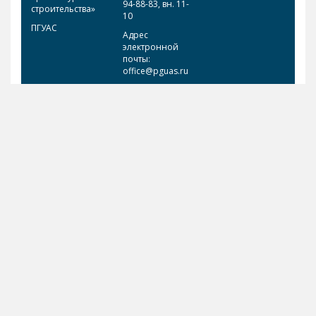
94-88-83, вн. 11-
строительства»
10
ПГУАС
Адрес
электронной
почты:
office@pguas.ru