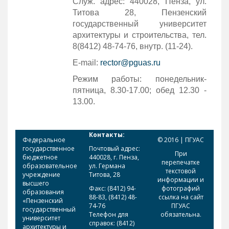
Служ. адрес: 440028, Пенза, ул.
Титова 28, Пензенский
государственный университет
архитектуры и строительства, тел.
8(8412) 48-74-76, внутр. (11-24).
Е-mail:
rector@pguas.ru
Режим работы: понедельник-
пятница, 8.30-17.00; обед 12.30 -
13.00.
Контакты:
Федеральное
© 2016 | ПГУАС
государственное
Почтовый адрес:
При
бюджетное
440028, г. Пенза,
перепечатке
образовательное
ул. Германа
текстовой
учреждение
Титова, 28
информации и
высшего
Факс: (8412) 94-
фотографий
образования
88-83, (8412) 48-
ссылка на сайт
«Пензенский
74-76
ПГУАС
государственный
Телефон для
обязательна.
университет
справок: (8412)
архитектуры и