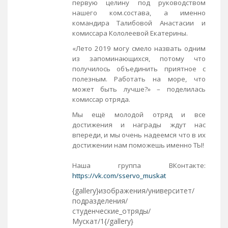
первую целину под руководством
нашего ком.состава, а именно
командира Талибовой Анастасии и
комиссара Кололеевой Екатерины.
«Лето 2019 могу смело назвать одним
из запоминающихся, потому что
получилось объединить приятное с
полезным. Работать на море, что
может быть лучше?» – поделилась
комиссар отряда.
Мы ещё молодой отряд и все
достижения и награды ждут нас
впереди, и мы очень надеемся что в их
достижении нам поможешь именно ТЫ!
Наша группа ВКонтакте:
https://vk.com/sservo_muskat
{gallery}изображения/университет/
подразделения/
студенческие_отряды/
Мускат/1{/gallery}