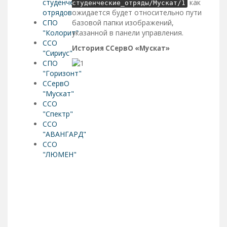
студенческих
как
студенческие_отряды/Мускат/1
отрядов
ожидается будет относительно пути
СПО
базовой папки изображений,
"Колорит"
указанной в панели управления.
ССО
История ССервО «Мускат»
"Сириус"
СПО
"Горизонт"
ССервО
"Мускат"
ССО
"Спектр"
ССО
"АВАНГАРД"
ССО
"ЛЮМЕН"