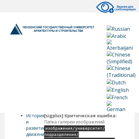
История
[sigplus] Критическая ошибка:
и
Папка галереи изображений
развитие
изображения/университет/
движения
подразделения/