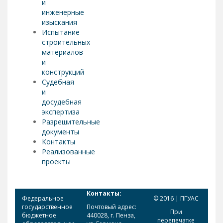
и
инженерные
изыскания
Испытание
строительных
материалов
и
конструкций
Судебная
и
досудебная
экспертиза
Разрешительные
документы
Контакты
Реализованные
проекты
Контакты:
Федеральное
© 2016 | ПГУАС
государственное
Почтовый адрес:
При
бюджетное
440028, г. Пенза,
перепечатке