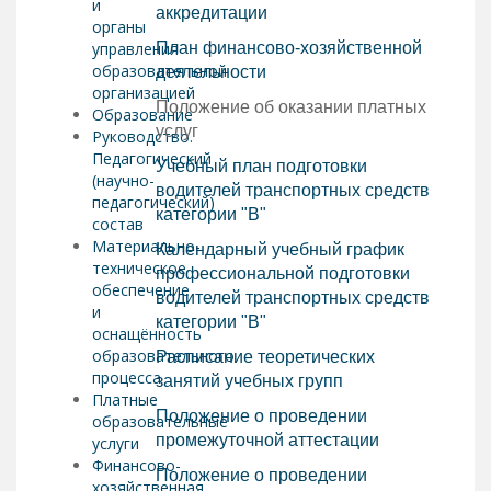
и
аккредитации
органы
управления
План финансово-хозяйственной
образовательной
деятельности
организацией
Положение об оказании платных
Образование
услуг
Руководство.
Педагогический
Учебный план подготовки
(научно-
водителей транспортных средств
педагогический)
категории "В"
состав
Материально-
Календарный учебный график
техническое
профессиональной подготовки
обеспечение
водителей транспортных средств
и
категории "В"
оснащённость
образовательного
Расписание теоретических
процесса
занятий учебных групп
Платные
Положение о проведении
образовательные
промежуточной аттестации
услуги
Финансово-
Положение о проведении
хозяйственная