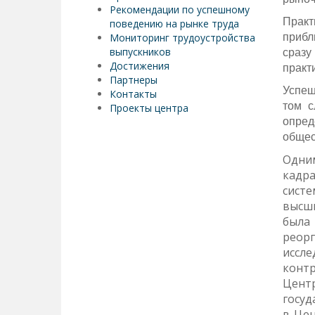
Рекомендации по успешному
Практ
поведению на рынке труда
Мониторинг трудоустройства
прибл
выпускников
сразу
Достижения
практ
Партнеры
Успеш
Контакты
том с
Проекты центра
опред
общес
Одним
кадр
систе
высши
была
реорг
иссл
контр
Цент
госуд
в Цен