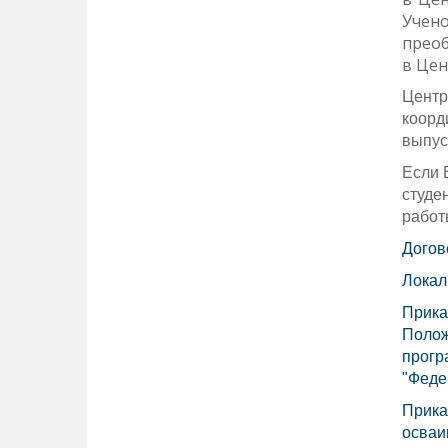
Учен
преоб
в Цен
Центр
коорд
выпус
Если 
студе
работ
Догов
Локал
Прика
Полож
прогр
Федер
Прика
осваи