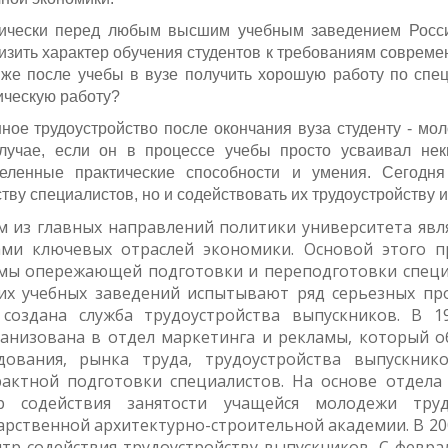
ически перед любым высшим учебным заведением России
изить характер обучения студентов к требованиям совреме
 же после учебы в вузе получить хорошую работу по спец
ическую работу?
ное трудоустройство после окончания вуза студенту - мо
лучае, если он в процессе учебы просто усваивал не
еленные практические способности и умения.
Сегодня
тву специалистов, но и содействовать их трудоустройству 
 из главных направлений политики университета яв
ами ключевых отраслей экономики. Основой этого п
мы опережающей подготовки и переподготовки специ
х учебных заведений испытывают ряд серьезных про
 создана служба трудоустройства выпускников. В 1
анизована в отдел маркетинга и рекламы, который о
едования, рынка труда, трудоустройства выпускник
актной подготовки специалистов. На основе отдела
р содействия занятости учащейся молодежи труд
арственной архитектурно-строительной академии.
В 2
тр содействия трудоустройству выпускников. С февра