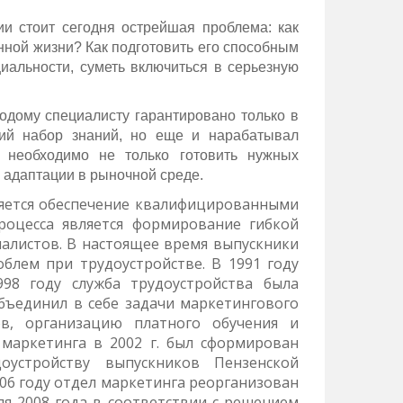
 стоит сегодня острейшая проблема: как
нной жизни? Как подготовить его способным
иальности, суметь включиться в серьезную
лодому специалисту гарантировано только в
кий набор знаний, но еще и нарабатывал
 необходимо не только готовить нужных
и адаптации в рыночной среде.
ляется обеспечение квалифицированными
роцесса является формирование гибкой
алистов. В настоящее время выпускники
блем при трудоустройстве. В 1991 году
998 году служба трудоустройства была
бъединил в себе задачи маркетингового
ов, организацию платного обучения и
 маркетинга в 2002 г. был сформирован
оустройству выпускников Пензенской
006 году отдел маркетинга реорганизован
ля 2008 года в соответствии с решением