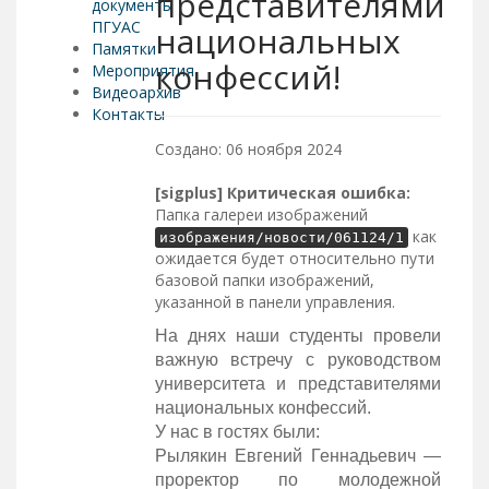
представителями
документы
ПГУАС
национальных
Памятки
конфессий!
Мероприятия
Видеоархив
Контакты
Создано: 06 ноября 2024
[sigplus] Критическая ошибка:
Папка галереи изображений
как
изображения/новости/061124/1
ожидается будет относительно пути
базовой папки изображений,
указанной в панели управления.
На днях наши студенты провели
важную встречу с руководством
университета и представителями
национальных конфессий.
У нас в гостях были:
Рылякин Евгений Геннадьевич —
проректор по молодежной