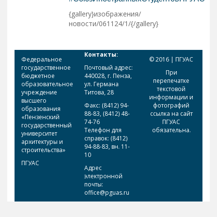
{gallery}изображения/
новости/061124/1/{/gallery}
Контакты:
Федеральное
© 2016 | ПГУАС
государственное
Почтовый адрес:
При
бюджетное
440028, г. Пенза,
перепечатке
образовательное
ул. Германа
текстовой
учреждение
Титова, 28
информации и
высшего
Факс: (8412) 94-
фотографий
образования
88-83, (8412) 48-
ссылка на сайт
«Пензенский
74-76
ПГУАС
государственный
Телефон для
обязательна.
университет
справок: (8412)
архитектуры и
94-88-83, вн. 11-
строительства»
10
ПГУАС
Адрес
электронной
почты:
office@pguas.ru