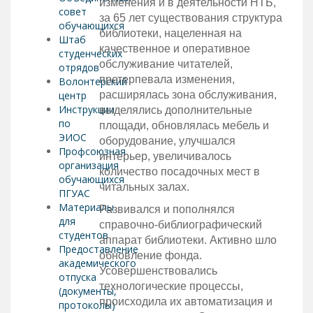
изменения и в деятельности НТБ,
совет
за 65 лет существования структура
обучающихся
библиотеки, нацеленная на
Штаб
качественное и оперативное
студенческих
обслуживание читателей,
отрядов
претерпевала изменения,
Волонтерский
центр
расширялась зона обслуживания,
Инструкции
выделялись дополнительные
по
площади, обновлялась мебель и
ЭИОС
оборудование, улучшался
Профсоюзная
интерьер, увеличивалось
организация
количество посадочных мест в
обучающихся
читальных залах.
ПГУАС
Материалы
Развивался и пополнялся
для
справочно-библиографический
студентов
аппарат библиотеки. Активно шло
Предоставление
обновление фонда.
академического
Усовершенствовались
отпуска
технологические процессы,
(документы,
происходила их автоматизация и
протоколы)