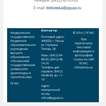
Телефон: (8412) 42-05-02
E-mail:
biblioteka@pguas.ru
Контакты:
Федеральное
© 2016 | ПГУАС
государственное
Почтовый адрес:
При
бюджетное
440028, г. Пенза,
перепечатке
образовательное
ул. Германа
текстовой
учреждение
Титова, 28
информации и
высшего
Факс: (8412) 94-
фотографий
образования
88-83, (8412) 48-
ссылка на сайт
«Пензенский
74-76
ПГУАС
государственный
Телефон для
обязательна.
университет
справок: (8412)
архитектуры и
94-88-83, вн. 11-
строительства»
10
ПГУАС
Адрес
электронной
почты:
office@pguas.ru