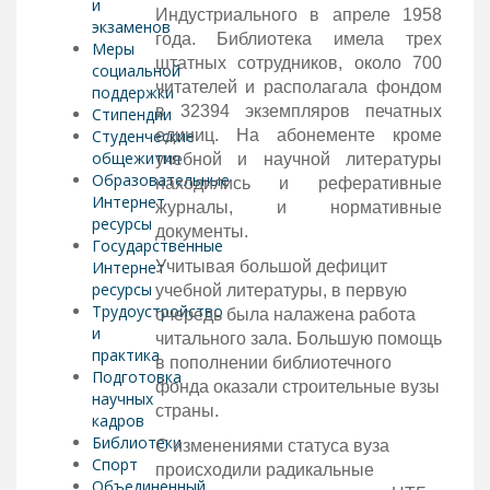
и
Индустриального в апреле 1958
экзаменов
года. Библиотека имела трех
Меры
штатных сотрудников, около 700
социальной
читателей и располагала фондом
поддержки
в 32394 экземпляров печатных
Стипендии
Студенческие
единиц. На абонементе кроме
общежития
учебной и научной литературы
Образовательные
находились и реферативные
Интернет
журналы, и нормативные
ресурсы
документы.
Государственные
Интернет
Учитывая большой дефицит
ресурсы
учебной литературы, в первую
Трудоустройство
очередь была налажена работа
и
читального зала. Большую помощь
практика
в пополнении библиотечного
Подготовка
фонда оказали строительные вузы
научных
страны.
кадров
Библиотеки
С изменениями статуса вуза
Спорт
происходили радикальные
Объединенный